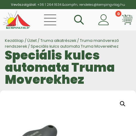
Vevőszolgálat:
+36 1 264 1634
&compfn;
rendeles@kempingvilag.hu
0
Vi
Kezdőlap
/
Üzlet
/
Truma alkatrészek
/
Truma manőverező
rendszerek
/ Speciális kulcs automata Truma Moverekhez
Speciális kulcs
automata Truma
Moverekhez