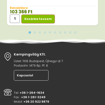
Rendelésre
103 366
Ft
Kosárba teszem
Kempingvilág Kft.
Üzlet: 1108 Budapest, Újhegyi út 7.
Postacím: 1479 Bp. Pf. 8
Kapcsolat
Tel:
+36 1-264-1634
Fax :
+36 1-261-3249
Mobil:
+36 20 922 8879