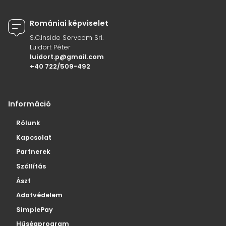
Romániai képviselet
S.C.Inside Servcom Srl.
Luidort Péter
luidort.p@gmail.com
+40 722/509-492
Információ
Rólunk
Kapcsolat
Partnerek
Szállítás
Ászf
Adatvédelem
SimplePay
Hűségprogram