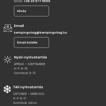
Mobil:
+36 20 577 9555
Hívás
Email
kempingvilag@kempingvilag.hu
Email küldés
Nyári nyitvatartás
ÁPRILIS – SZEPTEMBER:
H-P: 8-18
Szombat: 9-13
Téli nyitvatartás
OKTÓBER – MÁRCIUS:
H-P: 8-17
Szombat: zárva