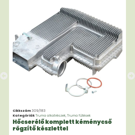
Cikkszám
309/183
Kategóriák
Truma alkatrészek
,
Truma fűtések
Hőcserélő komplett kéménycső
rögzítő készlettel