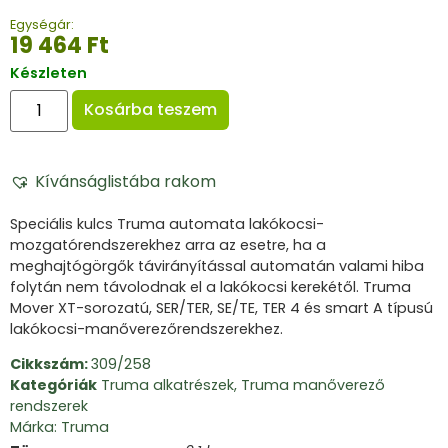
Egységár:
19 464
Ft
Készleten
Kosárba teszem
Kívánságlistába rakom
Speciális kulcs Truma automata lakókocsi-
mozgatórendszerekhez arra az esetre, ha a
meghajtógörgők távirányítással automatán valami hiba
folytán nem távolodnak el a lakókocsi kerekétől. Truma
Mover XT-sorozatú, SER/TER, SE/TE, TER 4 és smart A típusú
lakókocsi-manőverezőrendszerekhez.
Cikkszám:
309/258
Kategóriák
Truma alkatrészek
,
Truma manőverező
rendszerek
Márka:
Truma