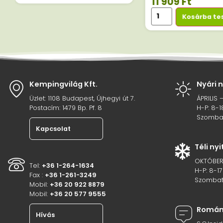
11 909
Ft
Kosárba t
Kempingvilág Kft.
Nyári 
Üzlet: 1108 Budapest, Újhegyi út 7.
ÁPRILIS 
Postacím: 1479 Bp. Pf. 8
H-P: 8-1
Szombat
Kapcsolat
Téli ny
OKTÓBER
Tel:
+36 1-264-1634
H-P: 8-17
Fax :
+36 1-261-3249
Szombat
Mobil:
+36 20 922 8879
Mobil:
+36 20 577 9555
Románi
Hívás