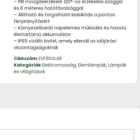
– PIR mozgásérzékelő 120°-os érzékelési szöggel
és 6 méteres hatótávolsággal
– Állítható és forgatható kialakítás a pontos
fényirányításért
– Környezetbarát napelemes működés és hosszú
élettartamú akkumulátor
– IP65 vízálló kivitel, amely ellenáll az időjárási
viszontagságoknak
Cikkszám:
FLP3SOLAR
Kategóriák
Elektromosság
,
Elemlámpák
,
Lámpák
és világítások