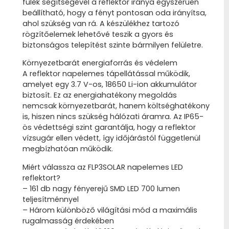
fülek segítségével a reflektor iránya egyszerűen
beállítható, hogy a fényt pontosan oda irányítsa,
ahol szükség van rá. A készülékhez tartozó
rögzítőelemek lehetővé teszik a gyors és
biztonságos telepítést szinte bármilyen felületre.
Környezetbarát energiaforrás és védelem
A reflektor napelemes tápellátással működik,
amelyet egy 3.7 V-os, 18650 Li-ion akkumulátor
biztosít. Ez az energiahatékony megoldás
nemcsak környezetbarát, hanem költséghatékony
is, hiszen nincs szükség hálózati áramra. Az IP65-
ös védettségi szint garantálja, hogy a reflektor
vízsugár ellen védett, így időjárástól függetlenül
megbízhatóan működik.
Miért válassza az FLP3SOLAR napelemes LED
reflektort?
– 161 db nagy fényerejű SMD LED 700 lumen
teljesítménnyel
– Három különböző világítási mód a maximális
rugalmasság érdekében