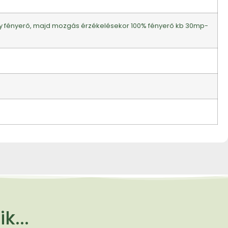
sony fényerő, majd mozgás érzékelésekor 100% fényerő kb 30mp-
k...