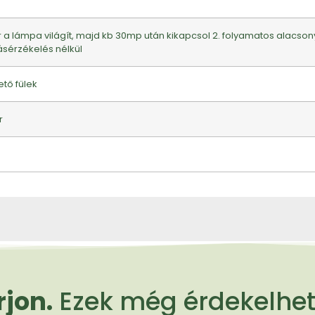
or a lámpa világít, majd kb 30mp után kikapcsol 2. folyamatos alac
ásérzékelés nélkül
ető fülek
r
jon.
Ezek még érdekelheti