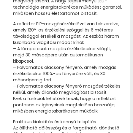
megvilágítására. A nagy teljesítményű LED-
technológia energiatakarékos működést garantál,
miközben hosszú élettartamot biztosít.
A reflektor PIR-mozgásérzékelővel van felszerelve,
amely 120°-os érzékelési szöggel és 6 méteres
távolsággal érzékeli a mozgást. Az eszköz három
különböző világítási módot kínál:
– A lámpa csak mozgás érzékelésekor világít,
majd 30 másodperc után automatikusan
kikapcsol.
– Folyamatos alacsony fényerő, amely mozgás
érzékelésekor 100%-os fényerőre vált, és 30
másodpercig tart.
– Folyamatos alacsony fényerő mozgásérzékelés
nélkül, amely állandó megvilágítást biztosít.
Ezek a funkciók lehetővé teszik, hogy a reflektort
pontosan az igényeinek megfelelően használja,
miközben energiatakarékosan működik.
Praktikus kialakítás és könnyű telepítés
Az állítható dőlésszög és a forgatható, dönthető