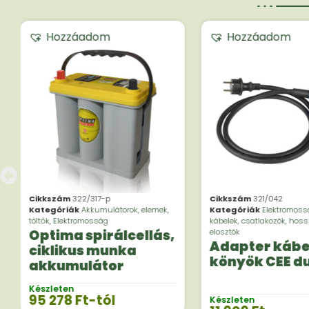
Hozzáadom
Hozzáadom
Cikkszám
322/317-p
Cikkszám
321/042
Kategóriák
Akkumulátorok, elemek,
Kategóriák
Elektromoss
töltők
,
Elektromosság
kábelek, csatlakozók, hoss
Optima spirálcellás,
elosztók
Adapter kábe
ciklikus munka
könyök CEE d
akkumulátor
Készleten
95 278
Ft
-tól
Készleten