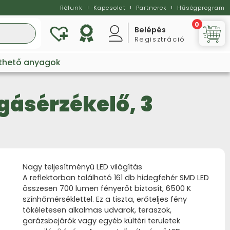
Rólunk
Kapcsolat
Partnerek
Hűségprogram
0
Belépés
Regisztráció
Vi
lthető anyagok
gásérzékelő, 3
Nagy teljesítményű LED világítás
A reflektorban található 161 db hidegfehér SMD LED
összesen 700 lumen fényerőt biztosít, 6500 K
színhőmérséklettel. Ez a tiszta, erőteljes fény
tökéletesen alkalmas udvarok, teraszok,
garázsbejárók vagy egyéb kültéri területek