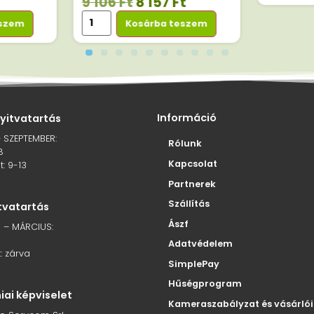
9 106
Ft
8 157
Ft
eszem
Kosárba teszem
Információ
nyitvatartás
– SZEPTEMBER:
Rólunk
8
Kapcsolat
: 9-13
Partnerek
Szállítás
itvatartás
Ászf
 – MÁRCIUS:
Adatvédelem
: zárva
SimplePay
Hűségprogram
ai képviselet
Kameraszabályzat és vásárlói