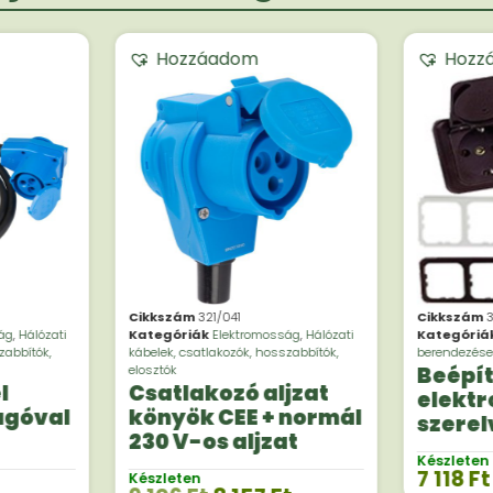
Hozzáadom
Hozz
Cikkszám
321/041
Cikkszám
3
ág
,
Hálózati
Kategóriák
Elektromosság
,
Hálózati
Kategóriá
zabbítók,
kábelek, csatlakozók, hosszabbítók,
berendezése
elosztók
Beépí
l
Csatlakozó aljzat
elekt
ugóval
könyök CEE + normál
szerel
230 V-os aljzat
Kombi
Készleten
7 118
Ft
Készleten