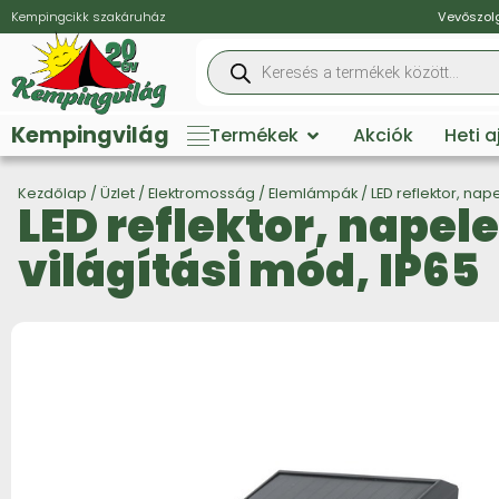
Kempingcikk szakáruház
Vevőszolg
Kempingvilág
Termékek
Akciók
Heti 
Kezdőlap
/
Üzlet
/
Elektromosság
/
Elemlámpák
/ LED reflektor, na
LED reflektor, nape
világítási mód, IP65