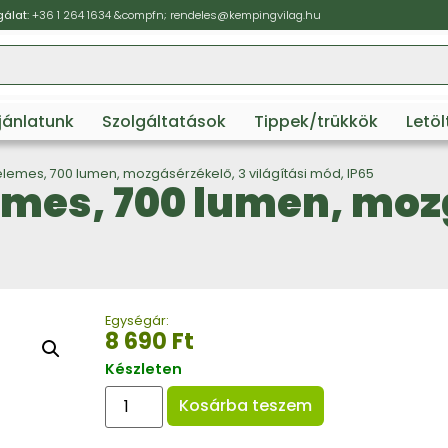
álat:
+36 1 264 1634
&compfn;
rendeles@kempingvilag.hu
ajánlatunk
Szolgáltatások
Tippek/trükkök
Letö
pelemes, 700 lumen, mozgásérzékelő, 3 világítási mód, IP65
lemes, 700 lumen, moz
Egységár:
8 690
Ft
Készleten
Kosárba teszem