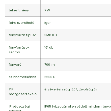
teljesítmény
7 W
falra szerelhető
igen
fényforrás típusa
SMD LED
fényforrások
161 db
száma
fényerő
700 lm
színhőmérséklet
6500 K
PIR
érzékelési szög 120°, távolság 6 m
mozgásérzékelő
IP védettségi
IP65 (vízsugár ellen védett minden irányb