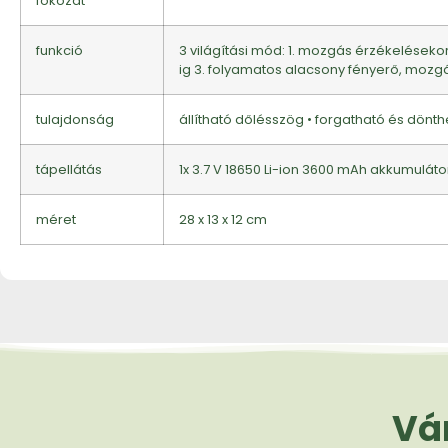
fokozat
funkció
3 világítási mód: 1. mozgás érzékelések
ig 3. folyamatos alacsony fényerő, mozg
tulajdonság
állítható dőlésszög • forgatható és dönth
tápellátás
1x 3.7 V 18650 Li-ion 3600 mAh akkumuláto
méret
28 x 13 x 12 cm
Vár