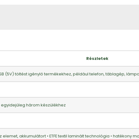
Részletek
B (5V) töltést igénylő termékekhez, például telefon, táblagép, lámp
at egyidejűleg három készülékhez
z elemet, akkumulátort • ETFE textil laminált technológia • hatékony 