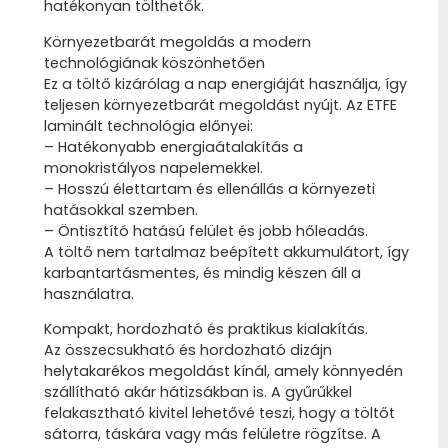
hatékonyan tölthetők.
Környezetbarát megoldás a modern
technológiának köszönhetően
Ez a töltő kizárólag a nap energiáját használja, így
teljesen környezetbarát megoldást nyújt. Az ETFE
laminált technológia előnyei:
– Hatékonyabb energiaátalakítás a
monokristályos napelemekkel.
– Hosszú élettartam és ellenállás a környezeti
hatásokkal szemben.
– Öntisztító hatású felület és jobb hőleadás.
A töltő nem tartalmaz beépített akkumulátort, így
karbantartásmentes, és mindig készen áll a
használatra.
Kompakt, hordozható és praktikus kialakítás.
Az összecsukható és hordozható dizájn
helytakarékos megoldást kínál, amely könnyedén
szállítható akár hátizsákban is. A gyűrűkkel
felakasztható kivitel lehetővé teszi, hogy a töltőt
sátorra, táskára vagy más felületre rögzítse. A