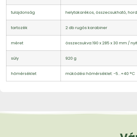
tulajdonság
helytakarékos, összecsukható, hord
tartozék
2 db rugós karabiner
méret
összecsukva:190 x 285 x 30 mm / nyit
súly
920 g
hőmérséklet
működési hőmérséklet: -5…+40 °C