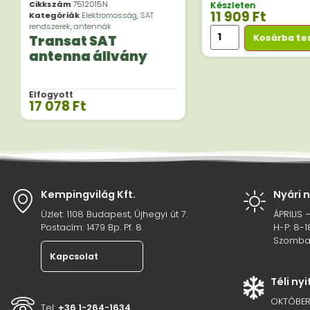
Cikkszám
7512015N
Készleten
11 909
Ft
Kategóriák
Elektromosság
,
SAT
rendszerek, antennák
Kosárba t
Transat SAT
antenna állvány
Elfogyott
17 078
Ft
Kempingvilág Kft.
Nyári 
Üzlet: 1108 Budapest, Újhegyi út 7.
ÁPRILIS 
Postacím: 1479 Bp. Pf. 8
H-P: 8-1
Szombat
Kapcsolat
Téli ny
OKTÓBER
Tel:
+36 1-264-1634