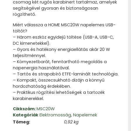
csomag két rugós karabinert tartalmaz, amelyek
segítségével gyorsan és biztonságosan
rögzíthető.
Miért válassza a HOME MSC20W napelemes USB-
töltőt?
– Három eszköz egyidejű töltése (USB-A, USB-C,
DC kimenetekkel).
– Gyors és hatékony energiaellátás akár 20 W
teljesítménnyel.
– Környezetbarát, fenntartható megoldás a
napenergia használatával.
– Tartós és strapabíró ETFE-laminált technológia.
– Kompakt, összecsukható dizájn a könnyű
hordozhatóság érdekében.
– Praktikus rögzítési lehetőségek a tartozék
karabinerekkel.
Cikkszám:
MSC20W
Kategóriák
Elektromosság
,
Napelemek
Tömeg
0,92 kg