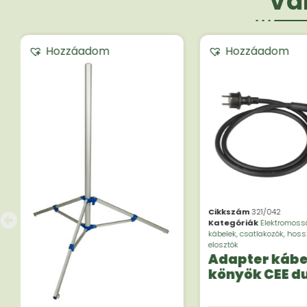
Vár
Hozzáadom
Hozzáadom
Cikkszám
321/042
Kategóriák
Elektromoss
kábelek, csatlakozók, hoss
elosztók
Adapter kábe
könyök CEE d