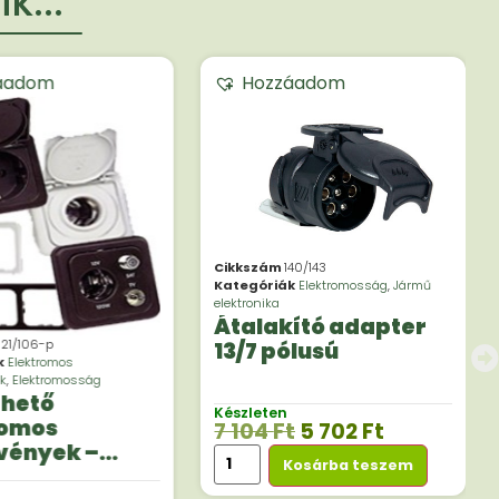
k...
áadom
Hozzáadom
Cikkszám
140/143
Kategóriák
Elektromosság
,
Jármű
elektronika
Átalakító adapter
21/106-p
13/7 pólusú
k
Elektromos
k
,
Elektromosság
thető
Készleten
romos
7 104
Ft
5 702
Ft
vények –
Kosárba teszem
gyújtó aljzat