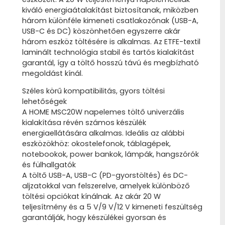
kiváló energiaátalakítást biztosítanak, miközben
három különféle kimeneti csatlakozónak (USB-A,
USB-C és DC) köszönhetően egyszerre akár
három eszköz töltésére is alkalmas. Az ETFE-textil
laminált technológia stabil és tartós kialakítást
garantál, így a töltő hosszú távú és megbízható
megoldást kínál.
Széles körű kompatibilitás, gyors töltési
lehetőségek
A HOME MSC20W napelemes töltő univerzális
kialakítása révén számos készülék
energiaellátására alkalmas. Ideális az alábbi
eszközökhöz: okostelefonok, táblagépek,
notebookok, power bankok, lámpák, hangszórók
és fülhallgatók
A töltő USB-A, USB-C (PD-gyorstöltés) és DC-
aljzatokkal van felszerelve, amelyek különböző
töltési opciókat kínálnak. Az akár 20 W
teljesítmény és a 5 V/9 V/12 V kimeneti feszültség
garantálják, hogy készülékei gyorsan és