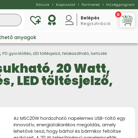
Rólunk
Kapcsolat
Partnerek
Hűségprogram
0
Belépés
Regisztráció
Vi
lthető anyagok
 gyorstöltés, LED töltésjelző, felakasztható, tartozék
sukható, 20 Watt,
, LED töltésjelző,
Az MSC20W hordozható napelemes USB-töltő egy
innovatív, energiatakarékos megoldás, amely
lehetővé teszi, hogy bárhol és bármikor feltöltse
eszközeit. A 20 W teljesítményű napelemcellák