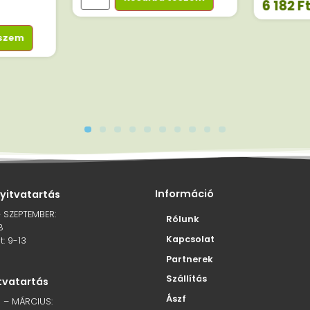
6 182
F
eszem
Információ
nyitvatartás
– SZEPTEMBER:
Rólunk
8
Kapcsolat
: 9-13
Partnerek
Szállítás
itvatartás
Ászf
 – MÁRCIUS: