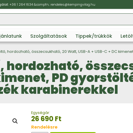
álat:
+36 1 264 1634
&compfn;
rendeles@kempingvilag.hu
ajánlatunk
Szolgáltatások
Tippek/trükkök
Letö
ő, hordozható, összecsukható, 20 Watt, USB-A + USB-C + DC kimenet, PD
, hordozható, összec
imenet, PD gyorstöltés
ozék karabinerekkel
Egységár:
26 690
Ft
Rendelésre