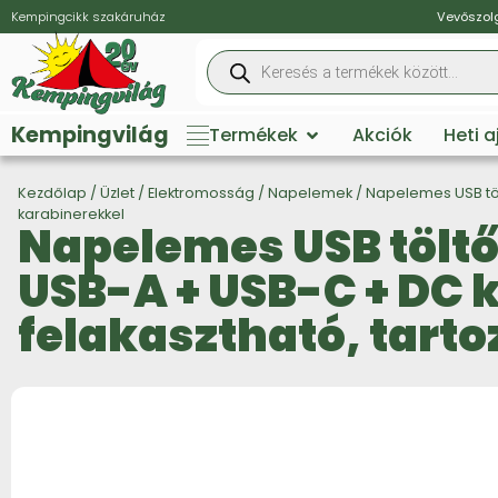
Kempingcikk szakáruház
Vevőszolg
Kempingvilág
Termékek
Akciók
Heti 
Kezdőlap
/
Üzlet
/
Elektromosság
/
Napelemek
/ Napelemes USB tölt
karabinerekkel
Napelemes USB töltő
USB-A + USB-C + DC k
felakasztható, tart