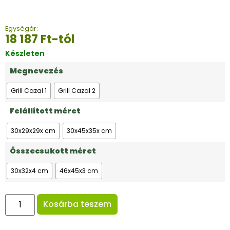
Egységár:
18 187
Ft
-tól
Készleten
Megnevezés
Grill Cazal 1
Grill Cazal 2
Felállított méret
30x29x29x cm
30x45x35x cm
Összecsukott méret
30x32x4 cm
46x45x3 cm
Kosárba teszem