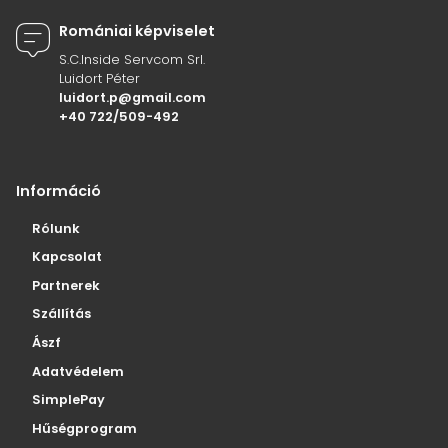
Romániai képviselet
S.C.Inside Servcom Srl.
Luidort Péter
luidort.p@gmail.com
+40 722/509-492
Információ
Rólunk
Kapcsolat
Partnerek
Szállítás
Ászf
Adatvédelem
SimplePay
Hűségprogram