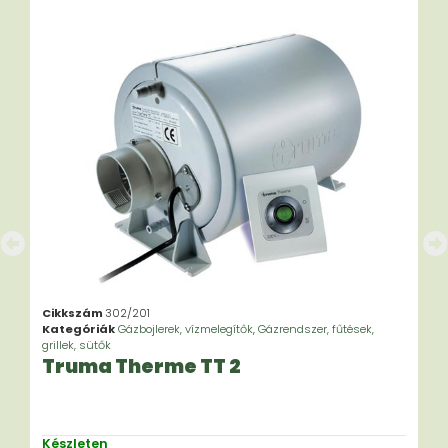
Cikkszám
302/201
Kategóriák
Gázbojlerek, vízmelegítők
,
Gázrendszer, fűtések,
grillek, sütők
Truma Therme TT 2
Készleten