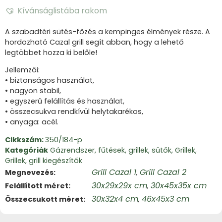
Kívánságlistába rakom
A szabadtéri sütés-főzés a kempinges élmények része. A
hordozható Cazal grill segít abban, hogy a lehető
legtöbbet hozza ki belőle!
Jellemzői:
• biztonságos használat,
• nagyon stabil,
• egyszerű felállítás és használat,
• összecsukva rendkívül helytakarékos,
• anyaga: acél.
Cikkszám:
350/184-p
Kategóriák
Gázrendszer, fűtések, grillek, sütők
,
Grillek
,
Grillek, grill kiegészítők
Grill Cazal 1
Grill Cazal 2
Megnevezés
,
30x29x29x cm
30x45x35x cm
Felállított méret
,
30x32x4 cm
46x45x3 cm
Összecsukott méret
,