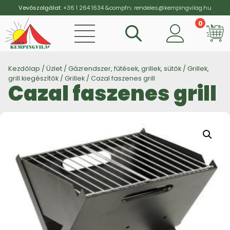
Vevőszolgálat:
+36 1 264 1634
&compfn;
rendeles@kempingvilag.hu
0
Vi
Kezdőlap
/
Üzlet
/
Gázrendszer, fűtések, grillek, sütők
/
Grillek,
grill kiegészítők
/
Grillek
/ Cazal faszenes grill
Cazal faszenes grill