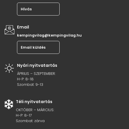
Hívás
Email
kempingvilag@kempingvilag.hu
Email küldés
Nyári nyitvatartás
ÁPRILIS – SZEPTEMBER:
H-P: 8-18
Szombat: 9-13
Téli nyitvatartás
OKTÓBER – MÁRCIUS:
H-P: 8-17
Szombat: zárva