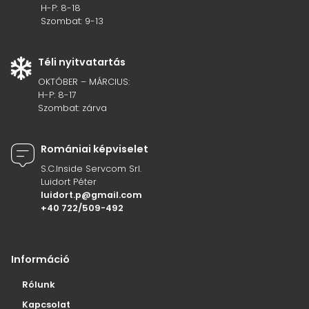
H-P: 8-18
Szombat: 9-13
Téli nyitvatartás
OKTÓBER – MÁRCIUS:
H-P: 8-17
Szombat: zárva
Romániai képviselet
S.C.Inside Servcom Srl.
Luidort Péter
luidort.p@gmail.com
+40 722/509-492
Információ
Rólunk
Kapcsolat