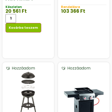
Készleten
Rendelésre
20 561
Ft
103 366
Ft
Kosárba teszem
Hozzáadom
Hozzáadom