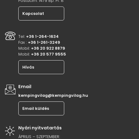
Postacím: 1479 Bp. Pf. 8
Kapcsolat
Tel:
+36 1-264-1634
Fax :
+36 1-261-3249
Mobil:
+36 20 922 8879
Mobil:
+36 20 577 9555
Hívás
Email
kempingvilag@kempingvilag.hu
Email küldés
Nyári nyitvatartás
ÁPRILIS – SZEPTEMBER: