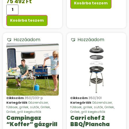
75 492
Ft
Kosárba teszem
Kosárba teszem
Hozzáadom
Hozzáadom
Cikkszám
350/033-p
Cikkszám
350/301
Kategóriák
Gázrendszer,
Kategóriák
Gázrendszer,
fűtések, grillek, sütők
,
Grillek
,
fűtések, grillek, sütők
,
Grillek
,
Grillek, grill kiegészítők
Grillek, grill kiegészítők
Campingaz
Carri chef 2
“Koffer” gázgrill
BBQ/Plancha