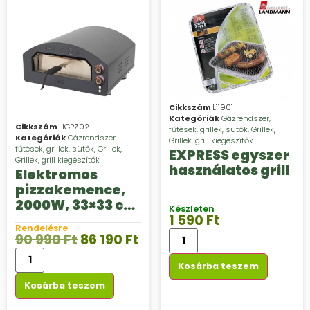
Cikkszám
L11901
Kategóriák
Gázrendszer,
Cikkszám
HGPZ02
fűtések, grillek, sütők
,
Grillek
,
Kategóriák
Gázrendszer,
Grillek, grill kiegészítők
fűtések, grillek, sütők
,
Grillek
,
EXPRESS egyszer
Grillek, grill kiegészítők
használatos grill
Elektromos
pizzakemence,
2000W, 33×33 cm
Készleten
1 590
Ft
sütési felület
Rendelésre
90 990
Ft
86 190
Ft
Kosárba teszem
Kosárba teszem