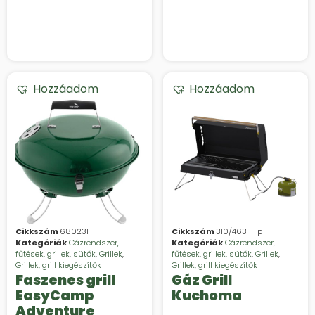
Hozzáadom
Hozzáadom
Cikkszám
680231
Cikkszám
310/463-1-p
Kategóriák
Gázrendszer,
Kategóriák
Gázrendszer,
fűtések, grillek, sütők
,
Grillek
,
fűtések, grillek, sütők
,
Grillek
,
Grillek, grill kiegészítők
Grillek, grill kiegészítők
Faszenes grill
Gáz Grill
EasyCamp
Kuchoma
Adventure