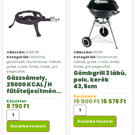
Cikkszám
ZLN5761
Cikkszám
L11339
Kategóriák
Gázfőzők,
Kategóriák
Gázrendszer,
gázlámpák
,
Gázrendszer, fűtések,
fűtések, grillek, sütők
,
Grillek
,
grillek, sütők
,
Grillek
,
Grillek, grill
Grillek, grill kiegészítők
kiegészítők
Gömbgrill 3 lábú,
Gázzsámoly,
polc, kerék
25000 KCAL / H
43,5cm
fűtőteljesítmény
, fűtési
Rendelésre
19 500
Ft
16 576
Ft
Készleten
teljesítmény:
8 790
Ft
5,8kW, kerek
Kosárba teszem
Kosárba teszem