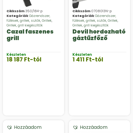
Cikkszám
350/184-p
Cikkszám
0708013N-p
Kategóriák
Gázrendszer,
Kategóriák
Gázrendszer,
fűtések, grillek, sütők
,
Grillek
,
fűtések, grillek, sütők
,
Grillek
,
Grillek, grill kiegészítők
Grillek, grill kiegészítők
Cazal faszenes
Devil hordozható
grill
gáztűzfőző
Készleten
Készleten
18 187
Ft
-tól
1 411
Ft
-tól
Hozzáadom
Hozzáadom