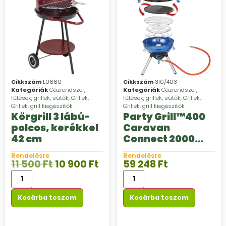
Cikkszám
L0660
Cikkszám
310/403
Kategóriák
Gázrendszer,
Kategóriák
Gázrendszer,
fűtések, grillek, sütők
,
Grillek
,
fűtések, grillek, sütők
,
Grillek
,
Grillek, grill kiegészítők
Grillek, grill kiegészítők
Körgrill 3 lábú-
Party Grill™400
polcos, kerékkel
Caravan
42 cm
Connect 2000
Watt
Rendelésre
Rendelésre
11 500
Ft
10 900
Ft
59 248
Ft
Kosárba teszem
Kosárba teszem