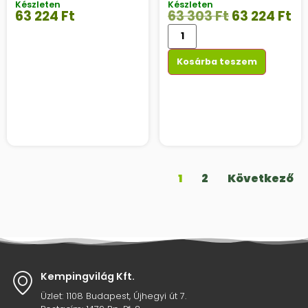
Készleten
Készleten
63 224
Ft
63 303
Ft
63 224
Ft
Kosárba teszem
1
2
Következő
Kempingvilág Kft.
Üzlet: 1108 Budapest, Újhegyi út 7.