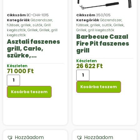
Cikkszám
BC-CHA-1015
Cikkszám
350/105
Kategóriák
Gázrendszer,
Kategóriák
Gázrendszer,
fűtések, grillek, sütők
,
Grill
fűtések, grillek, sütők
,
Grillek
,
kiegészítők
,
Grillek
,
Grillek, grill
Grillek, grill kiegészítők
kiegészítők
Barbecue Cazal
Asztali faszenes
Fire Pit faszenes
grill, Carlo,
grill
szürke,
44x33x21cm
Készleten
26 622
Ft
Készleten
71 000
Ft
Kosárba teszem
Kosárba teszem
Hozzáadom
Hozzáadom