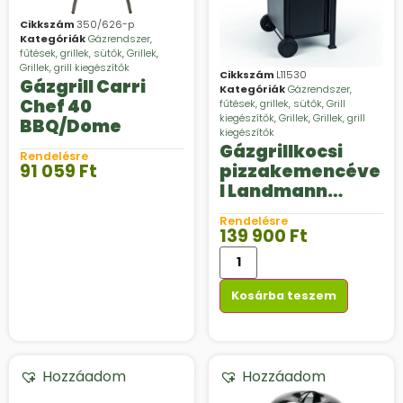
Cikkszám
350/626-p
Kategóriák
Gázrendszer,
fűtések, grillek, sütők
,
Grillek
,
Grillek, grill kiegészítők
Cikkszám
L11530
Gázgrill Carri
Kategóriák
Gázrendszer,
Chef 40
fűtések, grillek, sütők
,
Grill
kiegészítők
,
Grillek
,
Grillek, grill
BBQ/Dome
kiegészítők
Gázgrillkocsi
Rendelésre
91 059
Ft
pizzakemencéve
l Landmann
Caliano 2.0
Rendelésre
139 900
Ft
Kosárba teszem
Hozzáadom
Hozzáadom