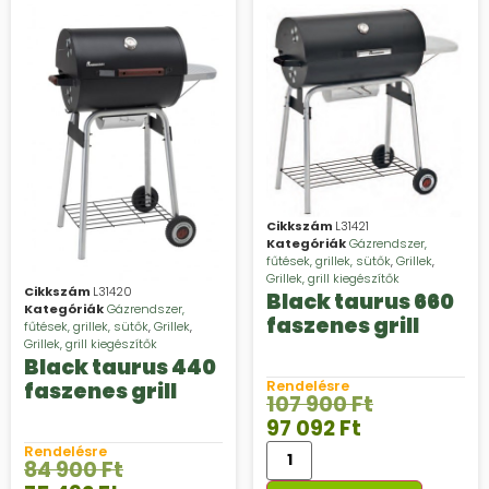
Cikkszám
L31421
Kategóriák
Gázrendszer,
fűtések, grillek, sütők
,
Grillek
,
Grillek, grill kiegészítők
Cikkszám
L31420
Black taurus 660
Kategóriák
Gázrendszer,
faszenes grill
fűtések, grillek, sütők
,
Grillek
,
Grillek, grill kiegészítők
Black taurus 440
Rendelésre
faszenes grill
107 900
Ft
97 092
Ft
Rendelésre
84 900
Ft