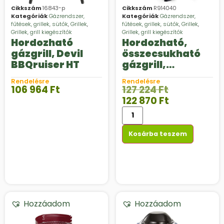
Cikkszám
16843-p
Cikkszám
R914040
Kategóriák
Gázrendszer,
Kategóriák
Gázrendszer,
fűtések, grillek, sütők
,
Grillek
,
fűtések, grillek, sütők
,
Grillek
,
Grillek, grill kiegészítők
Grillek, grill kiegészítők
Hordozható
Hordozható,
gázgrill, Devil
összecsukható
BBQruiser HT
gázgrill,
NomadiQ Gas
Rendelésre
Rendelésre
BBQ Modell 3.0
106 964
Ft
127 224
Ft
122 870
Ft
Kosárba teszem
Hozzáadom
Hozzáadom