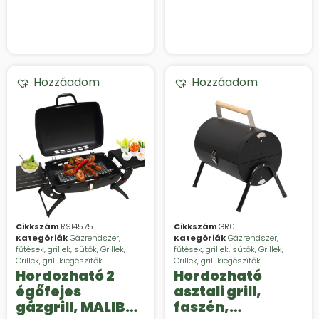
Hozzáadom
Hozzáadom
Cikkszám
R914575
Cikkszám
GR01
Kategóriák
Gázrendszer,
Kategóriák
Gázrendszer,
fűtések, grillek, sütők
,
Grillek
,
fűtések, grillek, sütők
,
Grillek
,
Grillek, grill kiegészítők
Grillek, grill kiegészítők
Hordozható 2
Hordozható
égőfejes
asztali grill,
gázgrill, MALIBU,
faszén,