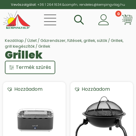
Vevőszolgálat:
+36 1 264 1634
&compfn;
rendeles@kempingvilag.hu
0
Vi
Kezdőlap
/
Üzlet
/
Gázrendszer, fűtések, grillek, sütők
/
Grillek,
grill kiegészítők
/ Grillek
Grillek
Termék szűrés
Hozzáadom
Hozzáadom