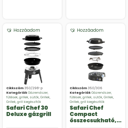
Hozzáadom
Hozzáadom
Cikkszám
350/298-p
Cikkszám
350/306
Kategóriák
Gázrendszer,
Kategóriák
Gázrendszer,
fűtések, grillek, sütők
,
Grillek
,
fűtések, grillek, sütők
,
Grillek
,
Grillek, grill kiegészítők
Grillek, grill kiegészítők
Safari Chef 30
Safari Chef
Deluxe gázgrill
Compact
összecsukható,
kerek gázgrill