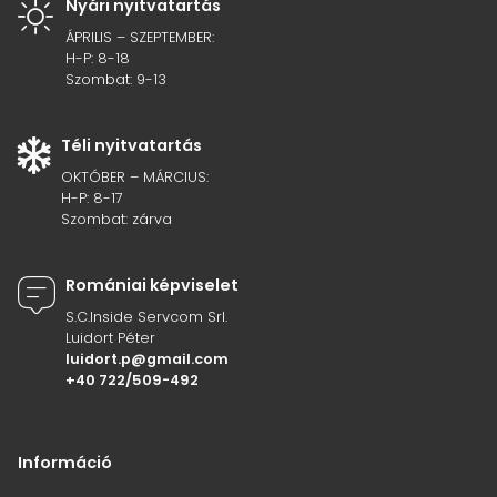
Nyári nyitvatartás
ÁPRILIS – SZEPTEMBER:
H-P: 8-18
Szombat: 9-13
Téli nyitvatartás
OKTÓBER – MÁRCIUS:
H-P: 8-17
Szombat: zárva
Romániai képviselet
S.C.Inside Servcom Srl.
Luidort Péter
luidort.p@gmail.com
+40 722/509-492
Információ