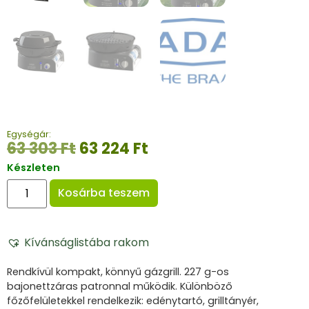
Egységár:
63 303
Ft
63 224
Ft
Készleten
Kosárba teszem
Kívánságlistába rakom
Rendkívül kompakt, könnyű gázgrill. 227 g-os
bajonettzáras patronnal működik. Különböző
főzőfelületekkel rendelkezik: edénytartó, grilltányér,