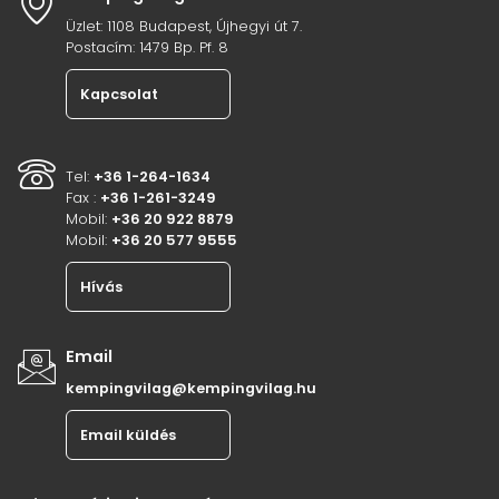
Üzlet: 1108 Budapest, Újhegyi út 7.
Postacím: 1479 Bp. Pf. 8
Kapcsolat
Tel:
+36 1-264-1634
Fax :
+36 1-261-3249
Mobil:
+36 20 922 8879
Mobil:
+36 20 577 9555
Hívás
Email
kempingvilag@kempingvilag.hu
Email küldés