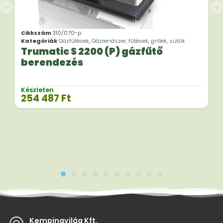
Cikkszám
310/070-p
Kategóriák
Gázfűtések
,
Gázrendszer, fűtések, grillek, sütők
Trumatic S 2200 (P) gázfűtő
berendezés
Készleten
254 487
Ft
Kempingvilág Kft.