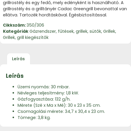
grillrostély és egy fedő, mely edényként is használható. A
grillrostély és a grilltányér Cadac Greengrill bevonattal van
ellátva. Tartozék hordtáskával. Égésbiztosítással.
Cikkszám:
350/306
Kategóriák
Gázrendszer, fűtések, grillek, sütők
,
Grillek
,
Grillek, grill kiegészítők
Leírás
Leírás
Üzemi nyomás: 30 mbar.
Névleges teljesítmény: 1,8 kW.
Gázfogyasztása: 132 g/h.
Mérete (Szé x Ma x Mé): 30 x 23 x 35 cm.
Csomagolási mérete: 34,7 x 30,4 x 23 cm.
Tömege: 3,8 kg.