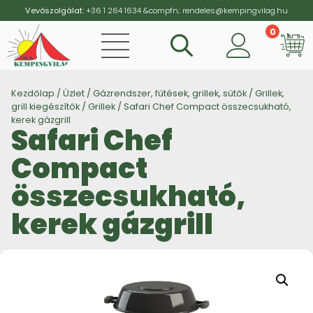
Vevőszolgálat:
+36 1 264 1634
&compfn;
rendeles@kempingvilag.hu
0
Vi
Kezdőlap
/
Üzlet
/
Gázrendszer, fűtések, grillek, sütők
/
Grillek,
grill kiegészítők
/
Grillek
/ Safari Chef Compact összecsukható,
kerek gázgrill
Safari Chef
Compact
összecsukható,
kerek gázgrill