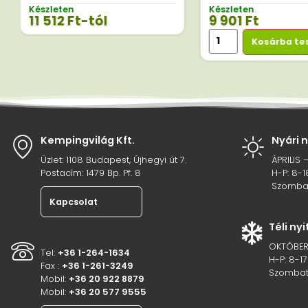
Készleten
Készleten
11 512
Ft
-tól
9 901
Ft
Kosárba t
Kempingvilág Kft.
Nyári 
Üzlet: 1108 Budapest, Újhegyi út 7.
ÁPRILIS 
Postacím: 1479 Bp. Pf. 8
H-P: 8-1
Szombat
Kapcsolat
Téli ny
OKTÓBER
Tel:
+36 1-264-1634
H-P: 8-17
Fax :
+36 1-261-3249
Szombat
Mobil:
+36 20 922 8879
Mobil:
+36 20 577 9555