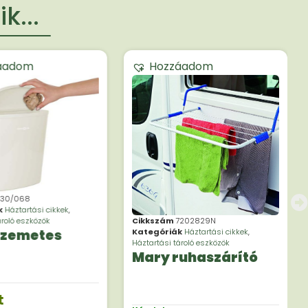
k...
áadom
Hozzáadom
430/068
k
Háztartási cikkek
,
Cikkszám
7202829N
ároló eszközök
Kategóriák
Háztartási cikkek
,
 szemetes
Háztartási tároló eszközök
Mary ruhaszárító
t