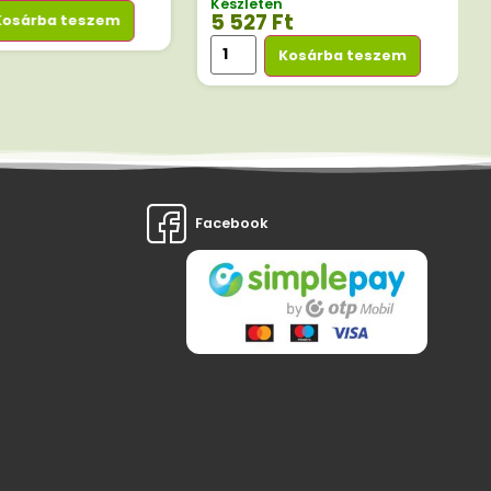
Készleten
5 527
Ft
Kosárba teszem
Kosárba teszem
Facebook