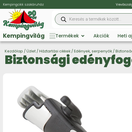
Kempingcikk szakáruház
Vevőszolg
Kempingvilág
Termékek
Akciók
Heti 
Kezdőlap
/
Üzlet
/
Háztartási cikkek
/
Edények, serpenyők
/ Biztons
Biztonsági edényfo