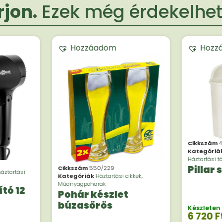
jon.
Ezek még érdekelheti
Hozzáadom
Hozz
Cikkszám
Kategóriá
Háztartási t
Pillar
Cikkszám
550/229
áztartási
Kategóriák
Háztartási cikkek
,
Műanyagpoharak
tó 12
Pohár készlet
búzasörös
Készleten
6 720
F