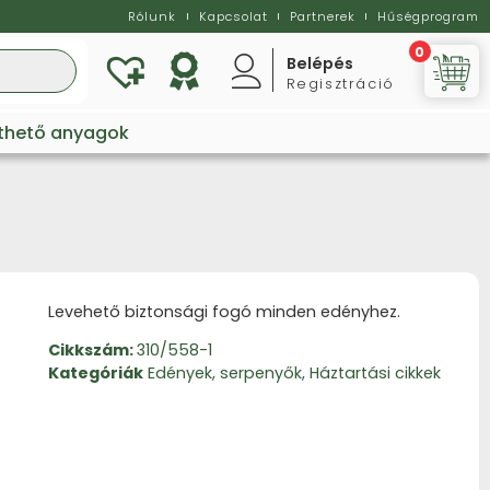
Rólunk
Kapcsolat
Partnerek
Hűségprogram
0
Belépés
Regisztráció
Vi
lthető anyagok
Levehető biztonsági fogó minden edényhez.
Cikkszám:
310/558-1
Kategóriák
Edények, serpenyők
,
Háztartási cikkek