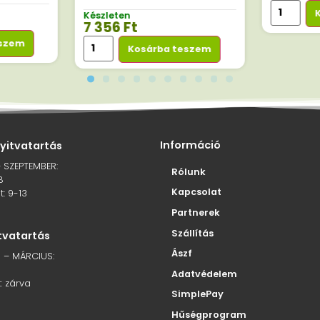
Készleten
7 356
Ft
eszem
Kosárba teszem
Információ
nyitvatartás
– SZEPTEMBER:
Rólunk
8
Kapcsolat
: 9-13
Partnerek
Szállítás
itvatartás
Ászf
 – MÁRCIUS:
Adatvédelem
: zárva
SimplePay
Hűségprogram