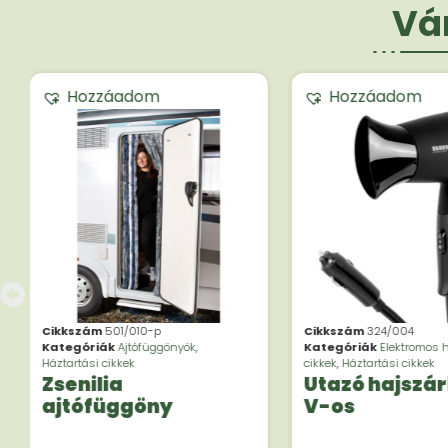
Vár
Hozzáadom
Hozzáadom
Cikkszám
501/010-p
Cikkszám
324/004
Kategóriák
Ajtófüggönyök
,
Kategóriák
Elektromos h
Háztartási cikkek
cikkek
,
Háztartási cikkek
Zsenilia
Utazó hajszárí
ajtófüggöny
V-os