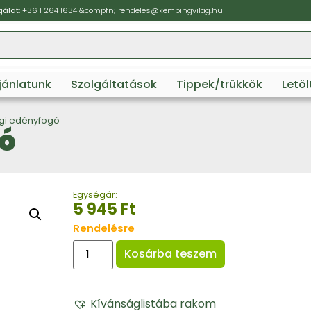
álat:
+36 1 264 1634
&compfn;
rendeles@kempingvilag.hu
ajánlatunk
Szolgáltatások
Tippek/trükkök
Letö
ági edényfogó
gó
Egységár:
5 945
Ft
Rendelésre
Kosárba teszem
Kívánságlistába rakom