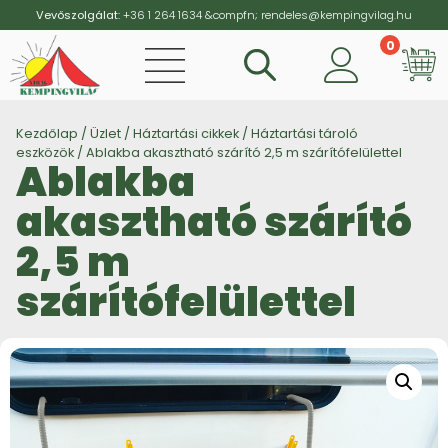
Vevőszolgálat:
+36 1 264 1634
&compfn;
rendeles@kempingvilag.hu
0
Vi
Kezdőlap
/
Üzlet
/
Háztartási cikkek
/
Háztartási tároló
eszközök
/ Ablakba akasztható szárító 2,5 m szárítófelülettel
Ablakba
akasztható szárító
2,5 m
szárítófelülettel