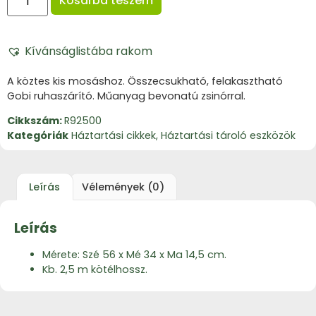
Kosárba teszem
Kívánságlistába rakom
A köztes kis mosáshoz. Összecsukható, felakasztható
Gobi ruhaszárító. Műanyag bevonatú zsinórral.
Cikkszám:
R92500
Kategóriák
Háztartási cikkek
,
Háztartási tároló eszközök
Leírás
Vélemények (0)
Leírás
Mérete: Szé 56 x Mé 34 x Ma 14,5 cm.
Kb. 2,5 m kötélhossz.