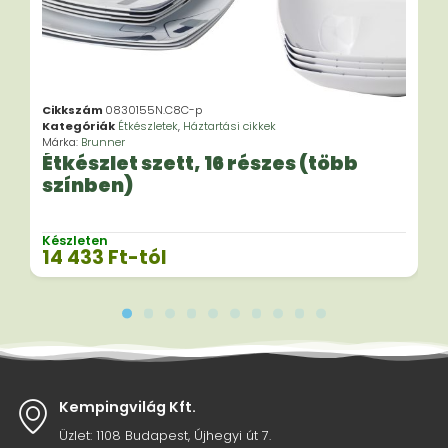
Cikkszám
0830155N.C8C-p
Kategóriák
Étkészletek
,
Háztartási cikkek
Márka:
Brunner
Étkészlet szett, 16 részes (több
színben)
Készleten
14 433
Ft
-tól
Kempingvilág Kft.
Üzlet: 1108 Budapest, Újhegyi út 7.