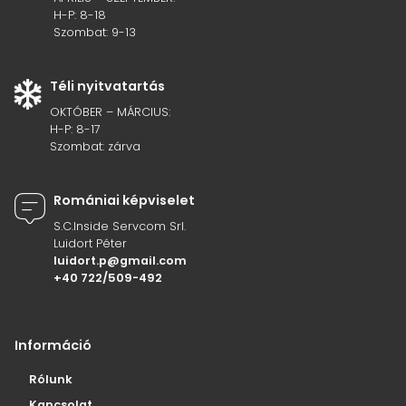
H-P: 8-18
Szombat: 9-13
Téli nyitvatartás
OKTÓBER – MÁRCIUS:
H-P: 8-17
Szombat: zárva
Romániai képviselet
S.C.Inside Servcom Srl.
Luidort Péter
luidort.p@gmail.com
+40 722/509-492
Információ
Rólunk
Kapcsolat