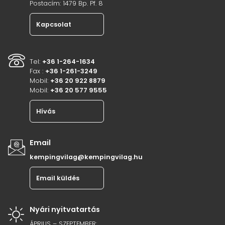
Postacím: 1479 Bp. Pf. 8
Kapcsolat
Tel:
+36 1-264-1634
Fax :
+36 1-261-3249
Mobil:
+36 20 922 8879
Mobil:
+36 20 577 9555
Hívás
Email
kempingvilag@kempingvilag.hu
Email küldés
Nyári nyitvatartás
ÁPRILIS – SZEPTEMBER: