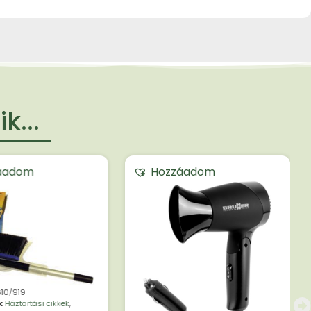
k...
áadom
Hozzáadom
10/919
k
Háztartási cikkek
,