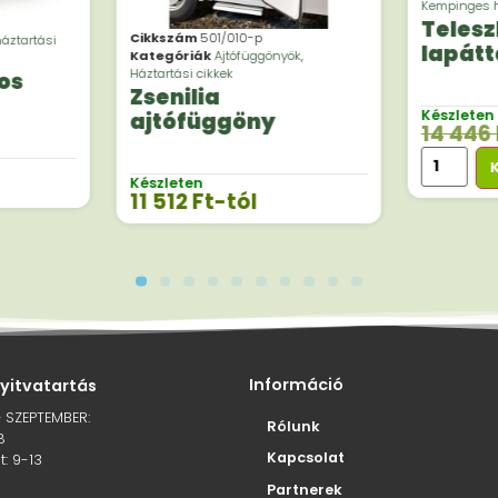
Kempinges h
Telesz
Cikkszám
501/010-p
áztartási
lapátt
Kategóriák
Ajtófüggönyök
,
Háztartási cikkek
os
Zsenilia
Készleten
ajtófüggöny
14 446
Készleten
11 512
Ft
-tól
Információ
nyitvatartás
– SZEPTEMBER:
Rólunk
8
Kapcsolat
: 9-13
Partnerek