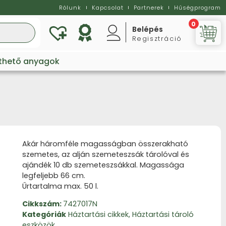
Rólunk
Kapcsolat
Partnerek
Hűségprogram
0
Belépés
Regisztráció
Vi
lthető anyagok
Akár háromféle magasságban összerakható
szemetes, az alján szemeteszsák tárolóval és
ajándék 10 db szemeteszsákkal. Magassága
legfeljebb 66 cm.
Űrtartalma max. 50 l.
Cikkszám:
7427017N
Kategóriák
Háztartási cikkek
,
Háztartási tároló
eszközök