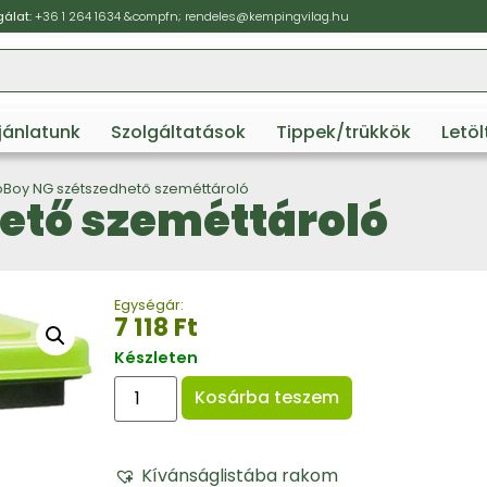
álat:
+36 1 264 1634
&compfn;
rendeles@kempingvilag.hu
ajánlatunk
Szolgáltatások
Tippek/trükkök
Letö
oBoy NG szétszedhető szeméttároló
ető szeméttároló
Egységár:
7 118
Ft
Készleten
Kosárba teszem
Kívánságlistába rakom