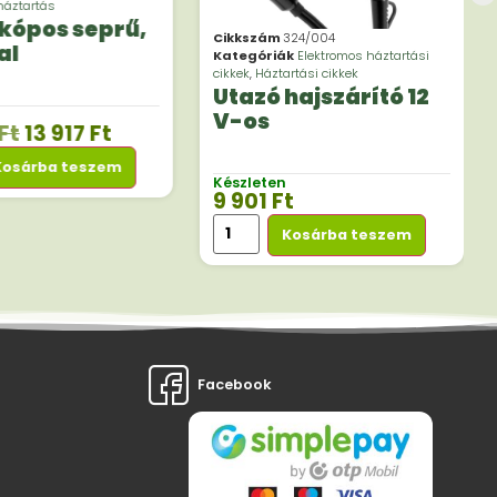
áztartás
kópos seprű,
Cikkszám
324/004
al
Kategóriák
Elektromos háztartási
cikkek
,
Háztartási cikkek
Utazó hajszárító 12
V-os
Ft
13 917
Ft
Kosárba teszem
Készleten
9 901
Ft
Kosárba teszem
Facebook