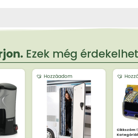
jon.
Ezek még érdekelheti
Hozzáadom
Hozz
Cikkszám
6
Kategóriá