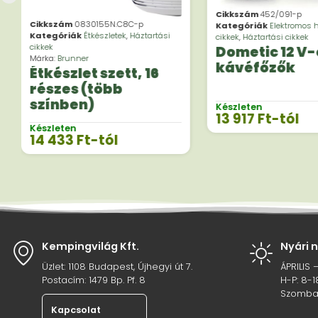
Cikkszám
452/091-p
Cikkszám
0830155N.C8C-p
Kategóriák
Elektromos h
Kategóriák
Étkészletek
,
Háztartási
cikkek
,
Háztartási cikkek
cikkek
Dometic 12 V-
Márka:
Brunner
kávéfőzők
Étkészlet szett, 16
részes (több
színben)
Készleten
13 917
Ft
-tól
Készleten
14 433
Ft
-tól
Kempingvilág Kft.
Nyári 
Üzlet: 1108 Budapest, Újhegyi út 7.
ÁPRILIS 
Postacím: 1479 Bp. Pf. 8
H-P: 8-1
Szombat
Kapcsolat