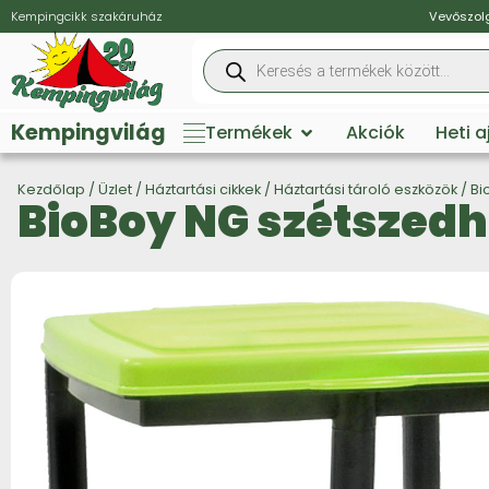
Kempingcikk szakáruház
Vevőszolg
Kempingvilág
Termékek
Akciók
Heti 
Kezdőlap
/
Üzlet
/
Háztartási cikkek
/
Háztartási tároló eszközök
/ Bi
BioBoy NG szétszedh