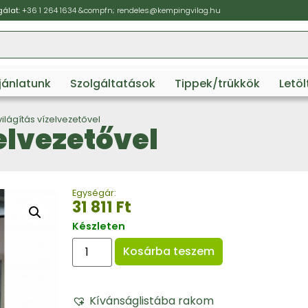
álat:
+36 1 264 1634
&compfn;
rendeles@kempingvilag.hu
ajánlatunk
Szolgáltatások
Tippek/trükkök
Letö
világítás vízelvezetővel
zelvezetővel
Egységár:
31 811
Ft
Készleten
Kosárba teszem
Kívánságlistába rakom