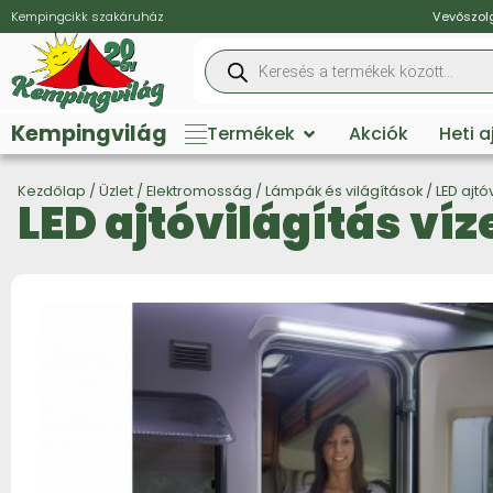
Kempingcikk szakáruház
Vevőszolg
Kempingvilág
Termékek
Akciók
Heti 
Kezdőlap
/
Üzlet
/
Elektromosság
/
Lámpák és világítások
/ LED ajtó
LED ajtóvilágítás ví