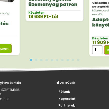
Cikkszám
3
üzemanyag patron
Kategóriá
kábelek, csa
Készleten
omosság
elosztók
18 689
Ft
-tól
Adapt
űtés
könyök
Készleten
11 909
eszem
Információ
nyitvatartás
– SZEPTEMBER:
Rólunk
8
Kapcsolat
: 9-13
Partnerek