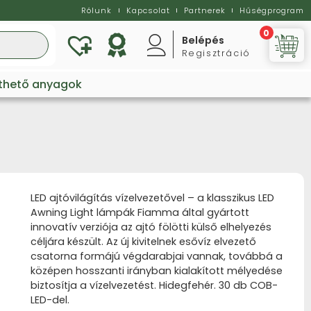
Rólunk
Kapcsolat
Partnerek
Hűségprogram
0
Belépés
Regisztráció
Vi
lthető anyagok
LED ajtóvilágítás vízelvezetővel – a klasszikus LED
Awning Light lámpák Fiamma által gyártott
innovatív verziója az ajtó fölötti külső elhelyezés
céljára készült. Az új kivitelnek esővíz elvezető
csatorna formájú végdarabjai vannak, továbbá a
középen hosszanti irányban kialakított mélyedése
biztosítja a vízelvezetést. Hidegfehér. 30 db COB-
LED-del.