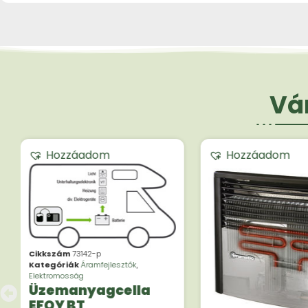
Vár
Hozzáadom
Hozzáadom
Cikkszám
73142-p
Kategóriák
Áramfejlesztők
,
Elektromosság
Üzemanyagcella
EFOY BT