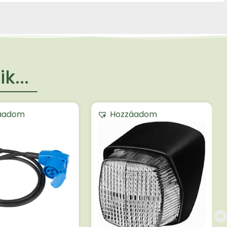
k...
áadom
Hozzáadom