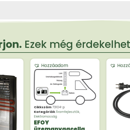
jon.
Ezek még érdekelheti
Hozzáadom
Hozz
Cikkszám
73104-p
Kategóriák
Áramfejlesztők
,
Elektromosság
EFOY
üzemanyagcella