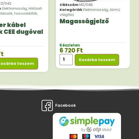
21/042
Cikkszám
140/046
k
Elektromosság
,
Hálózati
Kategóriák
Elektromosság
,
Jármű
tlakozók, hosszabbítók,
világítás
Magasságjelző
er kábel
 CEE dugóval
Készleten
6 720
Ft
Ft
Kosárba teszem
Kosárba teszem
Facebook