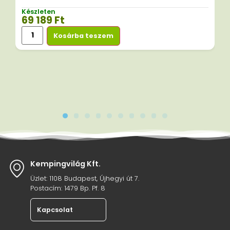
Készleten
69 189
Ft
Kosárba teszem
Kempingvilág Kft.
Üzlet: 1108 Budapest, Újhegyi út 7.
Postacím: 1479 Bp. Pf. 8
Kapcsolat