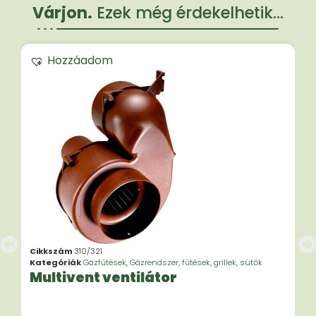
Várjon.
Ezek még érdekelhetik...
Hozzáadom
Cikkszám
310/321
Kategóriák
Gázfűtések
,
Gázrendszer, fűtések, grillek, sütők
Multivent ventilátor