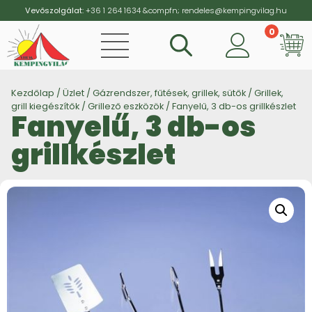
Vevőszolgálat:
+36 1 264 1634
&compfn;
rendeles@kempingvilag.hu
0
Vi
Kezdőlap
/
Üzlet
/
Gázrendszer, fűtések, grillek, sütők
/
Grillek,
grill kiegészítők
/
Grillező eszközök
/ Fanyelű, 3 db-os grillkészlet
Fanyelű, 3 db-os
grillkészlet