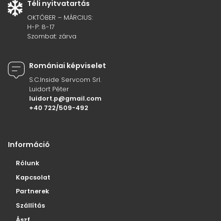
Téli nyitvatartás
OKTÓBER – MÁRCIUS:
H-P: 8-17
Szombat: zárva
Romániai képviselet
S.C.Inside Servcom Srl.
Luidort Péter
luidort.p@gmail.com
+40 722/509-492
Információ
Rólunk
Kapcsolat
Partnerek
Szállítás
Ászf