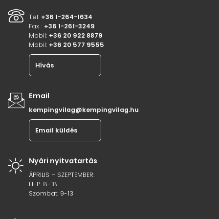
Tel:
+36 1-264-1634
Fax :
+36 1-261-3249
Mobil:
+36 20 922 8879
Mobil:
+36 20 577 9555
Hívás
Email
kempingvilag@kempingvilag.hu
Email küldés
Nyári nyitvatartás
ÁPRILIS – SZEPTEMBER:
H-P: 8-18
Szombat: 9-13