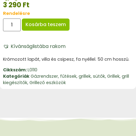
3 290
Ft
Rendelésre
Kosárba teszem
Kívánságlistába rakom
Krómozott lapát, villa és csipesz, fa nyéllel. 50 cm hosszú.
Cikkszám:
L0110
Kategóriák
Gázrendszer, fűtések, grillek, sütők
,
Grillek, grill
kiegészítők
,
Grillező eszközök