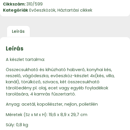
Cikkszám:
310/599
Kategóriák
Evőeszközök
,
Háztartási cikkek
Leírás
Leírás
A készlet tartalma:
Összecsukható és kihúzható habverő, konyhai kés,
reszelő, vágódeszka, evőeszköz-készlet 4x(kés, villa,
kanál), törülköző, szivacs, két összecsukható
tárolóedény pl. olaj, ecet vagy egyéb foyladékok
tarolására, 4 kamrás fűszertartó.
Anyag: acetál, kopoliészter, nejlon, polietilén
Méretek (Sz x M x H): 19,6 x 8,9 x 29,7 cm
Súly: 0,8 kg