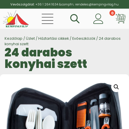
Vevőszolgálat:
+36 1 264 1634
&compfn;
rendeles@kempingvilag.hu
0
Vi
Kezdőlap
/
Üzlet
/
Háztartási cikkek
/
Evőeszközök
/ 24 darabos
konyhai szett
24 darabos
konyhai szett