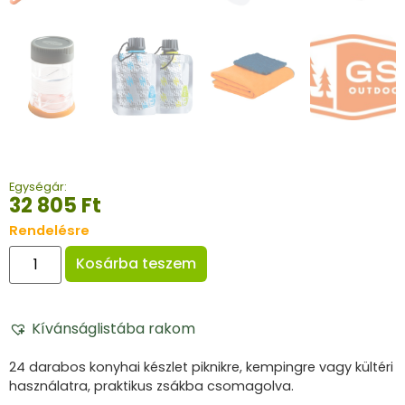
Egységár:
32 805
Ft
Rendelésre
Kosárba teszem
Kívánságlistába rakom
24 darabos konyhai készlet piknikre, kempingre vagy kültéri
használatra, praktikus zsákba csomagolva.