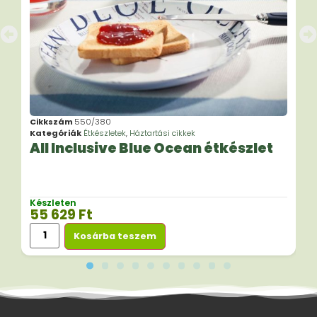
Cikkszám
550/380
Kategóriák
Étkészletek
,
Háztartási cikkek
All Inclusive Blue Ocean étkészlet
Készleten
55 629
Ft
Kosárba teszem