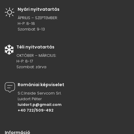
Nyári nyitvatartás
ÁPRILIS – SZEPTEMBER:
H-P: 8-18
Szombat: 9-13
Téli nyitvatartás
OKTÓBER – MÁRCIUS:
H-P: 8-17
Szombat: zárva
Romániai képviselet
S.C.Inside Servcom Srl.
Luidort Péter
luidort.p@gmail.com
+40 722/509-492
Információ