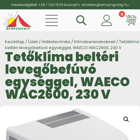
Vevőszolgálat:
+36 1 264 1634
&compfn;
rendeles@kempingvilag.hu
0
Vi
Kezdőlap
/
Üzlet
/
Hűtéstechnika
/
Klímaberendezések
/ Tetőklíma
beltéri levegőbefúvó egységgel, WAECO WAC2600, 230 V
Tetőklíma beltéri
levegőbefúvó
egységgel, WAECO
WAC2600, 230 V