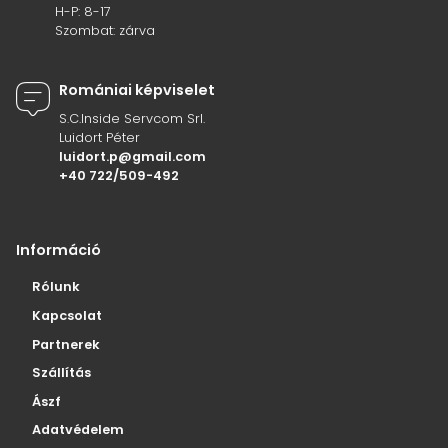
H-P: 8-17
Szombat: zárva
Romániai képviselet
S.C.Inside Servcom Srl.
Luidort Péter
luidort.p@gmail.com
+40 722/509-492
Információ
Rólunk
Kapcsolat
Partnerek
Szállítás
Ászf
Adatvédelem