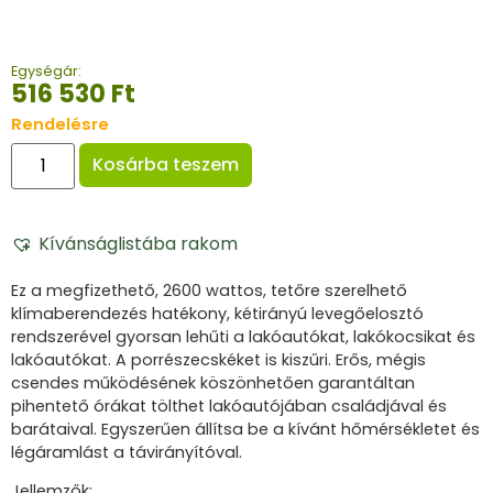
Egységár:
516 530
Ft
Rendelésre
Kosárba teszem
Kívánságlistába rakom
Ez a megfizethető, 2600 wattos, tetőre szerelhető
klímaberendezés hatékony, kétirányú levegőelosztó
rendszerével gyorsan lehűti a lakóautókat, lakókocsikat és
lakóautókat.
A porrészecskéket is kiszűri.
Erős, mégis
csendes működésének köszönhetően garantáltan
pihentető órákat tölthet lakóautójában családjával és
barátaival.
Egyszerűen állítsa be a kívánt hőmérsékletet és
légáramlást a távirányítóval.
Jellemzők: