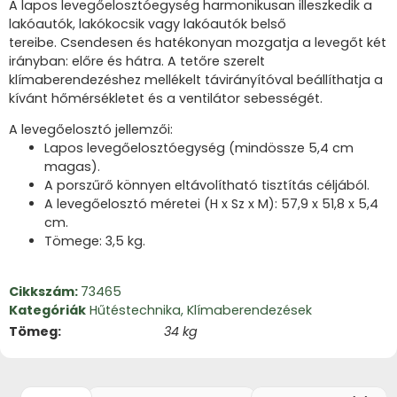
A lapos levegőelosztóegység harmonikusan illeszkedik a
lakóautók, lakókocsik vagy lakóautók belső
tereibe.
Csendesen és hatékonyan mozgatja a levegőt két
irányban: előre és hátra.
A tetőre szerelt
klímaberendezéshez mellékelt távirányítóval beállíthatja a
kívánt hőmérsékletet és a ventilátor sebességét.
A levegőelosztó jellemzői:
Lapos levegőelosztóegység (mindössze 5,4 cm
magas).
A porszűrő könnyen eltávolítható tisztítás céljából.
A levegőelosztó méretei (H x Sz x M): 57,9 x 51,8 x 5,4
cm.
Tömege: 3,5 kg.
Cikkszám:
73465
Kategóriák
Hűtéstechnika
,
Klímaberendezések
Tömeg
34 kg