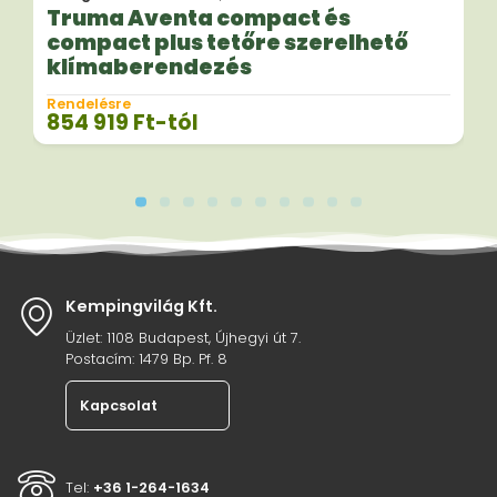
Truma Aventa compact és
compact plus tetőre szerelhető
klímaberendezés
Rendelésre
854 919
Ft
-tól
Kempingvilág Kft.
Üzlet: 1108 Budapest, Újhegyi út 7.
Postacím: 1479 Bp. Pf. 8
Kapcsolat
Tel:
+36 1-264-1634