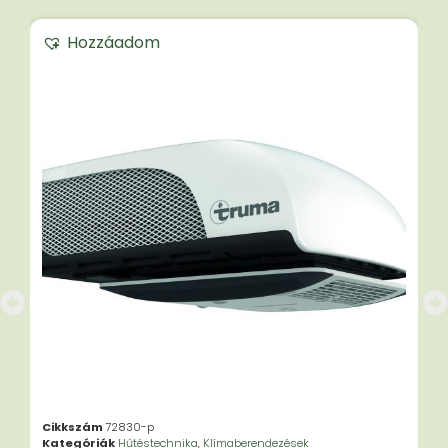
Hozzáadom
Cikkszám
72830-p
Kategóriák
Hűtéstechnika
,
Klímaberendezések