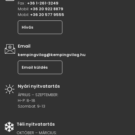
Fax :
+36 1-261-3249
Mobil:
+36 20 922 8879
Mobil:
+36 20 577 9555
Hívás
Email
kempingvilag@kempingvilag.hu
Email küldés
Nyári nyitvatartás
ÁPRILIS – SZEPTEMBER:
H-P: 8-18
Szombat: 9-13
Téli nyitvatartás
OKTÓBER – MÁRCIUS: