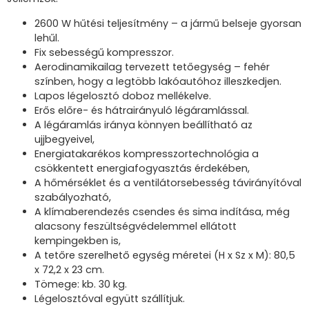
2600 W hűtési teljesítmény – a jármű belseje gyorsan
lehűl.
Fix sebességű kompresszor.
Aerodinamikailag tervezett tetőegység – fehér
színben, hogy a legtöbb lakóautóhoz illeszkedjen.
Lapos légelosztó doboz mellékelve.
Erős előre- és hátrairányuló légáramlással.
A légáramlás iránya könnyen beállítható az
ujjbegyeivel,
Energiatakarékos kompresszortechnológia a
csökkentett energiafogyasztás érdekében,
A hőmérséklet és a ventilátorsebesség távirányítóval
szabályozható,
A klímaberendezés csendes és sima indítása, még
alacsony feszültségvédelemmel ellátott
kempingekben is,
A tetőre szerelhető egység méretei (H x Sz x M): 80,5
x 72,2 x 23 cm.
Tömege: kb.
30 kg.
Légelosztóval együtt szállítjuk.