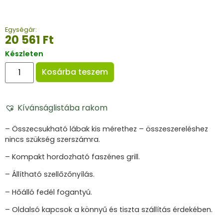
Egységár:
20 561
Ft
Készleten
Kosárba teszem
Kívánságlistába rakom
– Összecsukható lábak kis mérethez – összeszereléshez
nincs szükség szerszámra.
– Kompakt hordozható faszénes grill.
– Állítható szellőzőnyílás.
– Hőálló fedél fogantyú.
– Oldalsó kapcsok a könnyű és tiszta szállítás érdekében.