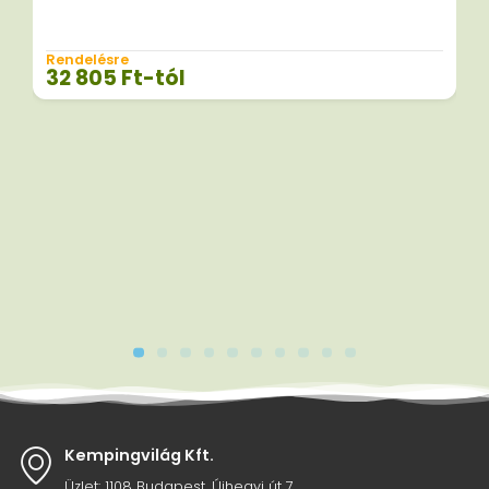
Rendelésre
32 805
Ft
-tól
Kempingvilág Kft.
Üzlet: 1108 Budapest, Újhegyi út 7.