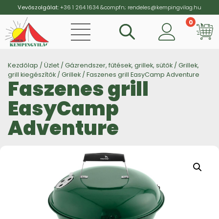
Vevőszolgálat:
+36 1 264 1634
&compfn;
rendeles@kempingvilag.hu
0
Vi
Kezdőlap
/
Üzlet
/
Gázrendszer, fűtések, grillek, sütők
/
Grillek,
grill kiegészítők
/
Grillek
/ Faszenes grill EasyCamp Adventure
Faszenes grill
EasyCamp
Adventure