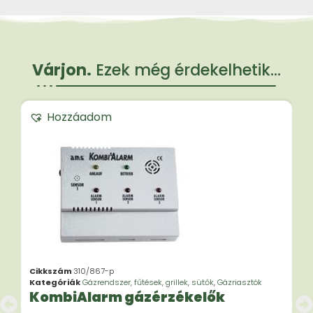
Várjon.
Ezek még érdekelhetik...
Hozzáadom
Cikkszám
310/867-p
Kategóriák
Gázrendszer, fűtések, grillek, sütők
,
Gázriasztók
KombiAlarm gázérzékelők