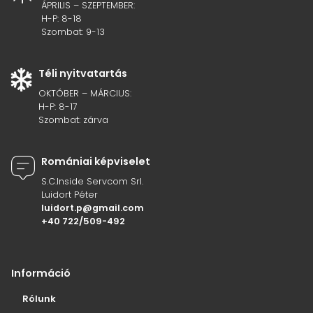
ÁPRILIS – SZEPTEMBER:
H-P: 8-18
Szombat: 9-13
Téli nyitvatartás
OKTÓBER – MÁRCIUS:
H-P: 8-17
Szombat: zárva
Romániai képviselet
S.C.Inside Servcom Srl.
Luidort Péter
luidort.p@gmail.com
+40 722/509-492
Információ
Rólunk