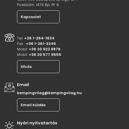
Postacím: 1479 Bp. Pf. 8
Kapcsolat
Tel:
+36 1-264-1634
Fax :
+36 1-261-3249
Mobil:
+36 20 922 8879
Mobil:
+36 20 577 9555
Hívás
Email
kempingvilag@kempingvilag.hu
Email küldés
Nyári nyitvatartás