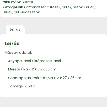
Cikkszám:
680231
Kategóriák
Gázrendszer, fűtések, grillek, sütők
,
Grillek
,
Grillek, grill kiegészítők
Leírás
Leírás
Műszaki adatok:
– Anyaga: acél / krómozott acél.
– Mérete (Ma x Ø): 35 x 36 cm.
– Csomagolási mérete (Ma x Ø): 27 x 36 cm.
– Tömege: 2150 g.