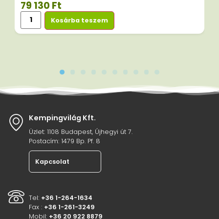
79 130
Ft
Kosárba teszem
Kempingvilág Kft.
Üzlet: 1108 Budapest, Újhegyi út 7.
Postacím: 1479 Bp. Pf. 8
Kapcsolat
Tel:
+36 1-264-1634
Fax :
+36 1-261-3249
Mobil:
+36 20 922 8879