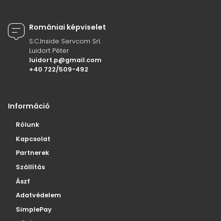
Romániai képviselet
S.C.Inside Servcom Srl.
Luidort Péter
luidort.p@gmail.com
+40 722/509-492
Információ
Rólunk
Kapcsolat
Partnerek
Szállítás
Ászf
Adatvédelem
SimplePay