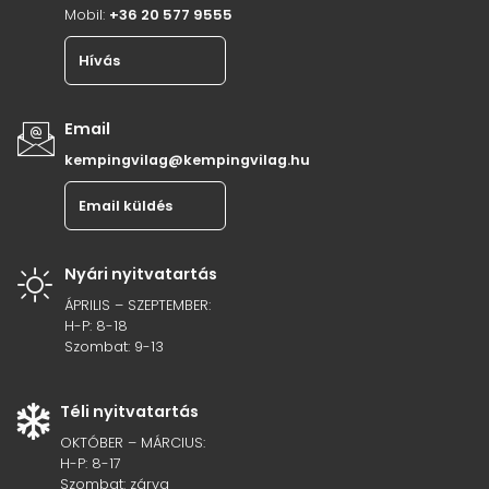
Mobil:
+36 20 577 9555
Hívás
Email
kempingvilag@kempingvilag.hu
Email küldés
Nyári nyitvatartás
ÁPRILIS – SZEPTEMBER:
H-P: 8-18
Szombat: 9-13
Téli nyitvatartás
OKTÓBER – MÁRCIUS:
H-P: 8-17
Szombat: zárva