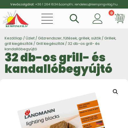
Vevőszolgálat:
+36 1 264 1634
&compfn;
rendeles@kempingvilag.hu
0
Vi
Kezdőlap
/
Üzlet
/
Gázrendszer, fűtések, grillek, sütők
/
Grillek,
grill kiegészítők
/
Grill kiegészítők
/ 32 db-os grill- és
kandallóbegyújtó
32 db-os grill- és
kandallóbegyújtó