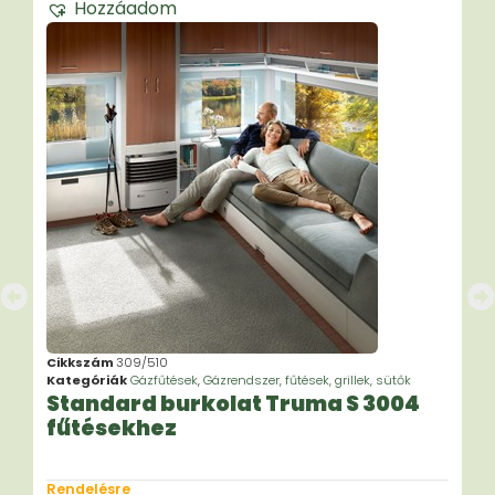
Hozzáadom
Cikkszám
309/510
Kategóriák
Gázfűtések
,
Gázrendszer, fűtések, grillek, sütők
Standard burkolat Truma S 3004
fűtésekhez
Rendelésre